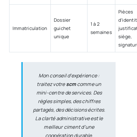
Pièces
Dossier
d’identi
1 à 2
Immatriculation
guichet
justifica
semaines
unique
siège,
signatu
Mon conseil d’expérience :
traitez votre
scm
comme un
mini-centre de services. Des
règles simples, des chiffres
partagés, des décisions écrites.
La clarté administrative est le
meilleur ciment d’une
coopération durable.