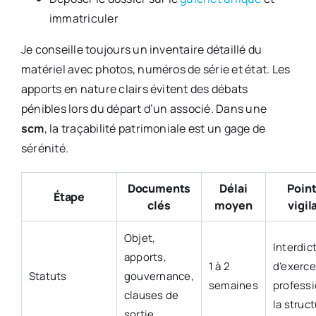
immatriculer
Je conseille toujours un inventaire détaillé du
matériel avec photos, numéros de série et état. Les
apports en nature clairs évitent des débats
pénibles lors du départ d’un associé. Dans une
scm
, la traçabilité patrimoniale est un gage de
sérénité.
Documents
Délai
Point
Étape
clés
moyen
vigil
Objet,
Interdic
apports,
1 à 2
d’exerce
Statuts
gouvernance,
semaines
professi
clauses de
la struc
sortie