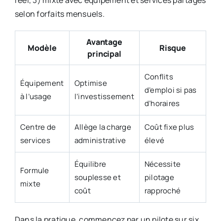
réel, 3) mixte avec équipement et services partagés
selon forfaits mensuels.
Avantage
Modèle
Risque
principal
Conflits
Équipement
Optimise
d’emploi si pas
à l’usage
l’investissement
d’horaires
Centre de
Allège la charge
Coût fixe plus
services
administrative
élevé
Équilibre
Nécessite
Formule
souplesse et
pilotage
mixte
coût
rapproché
Dans la pratique, commencez par un pilote sur six