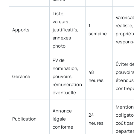
Liste,
Valorisa
valeurs,
1
réaliste,
Apports
justificatifs,
semaine
propriét
annexes
responsa
photo
PV de
Éviter d
nomination,
48
pouvoirs
Gérance
pouvoirs,
heures
étendus
rémunération
contrep
éventuelle
Mention
Annonce
24
obligato
Publication
légale
heures
coût par
conforme
départe