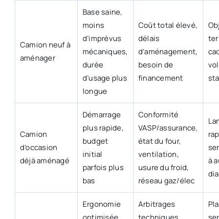
Base saine,
moins
Coût total élevé,
Obj
d’imprévus
délais
ter
Camion neuf à
mécaniques,
d’aménagement,
ca
aménager
durée
besoin de
vo
d’usage plus
financement
st
longue
Démarrage
Conformité
La
plus rapide,
VASP/assurance,
Camion
ra
budget
état du four,
d’occasion
ser
initial
ventilation,
déjà aménagé
à a
parfois plus
usure du froid,
di
bas
réseau gaz/élec
Ergonomie
Arbitrages
Pl
optimisée
techniques,
ser