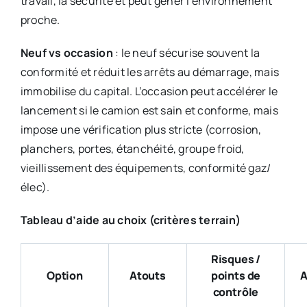
travail, la sécurité et peut gêner l’environnement
proche.
Neuf vs occasion
: le neuf sécurise souvent la
conformité et réduit les arrêts au démarrage, mais
immobilise du capital. L’occasion peut accélérer le
lancement si le camion est sain et conforme, mais
impose une vérification plus stricte (corrosion,
planchers, portes, étanchéité, groupe froid,
vieillissement des équipements, conformité gaz/
élec).
Tableau d’aide au choix (critères terrain)
Risques /
Option
Atouts
points de
A
contrôle