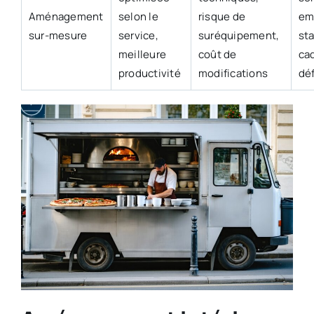
Aménagement
selon le
risque de
em
sur-mesure
service,
suréquipement,
st
meilleure
coût de
ca
productivité
modifications
déf