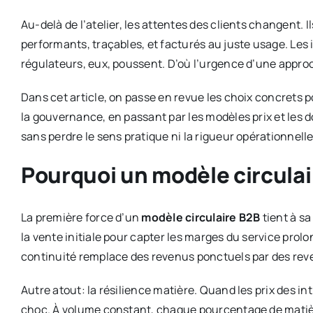
Au-delà de l’atelier, les attentes des clients changent
performants, traçables, et facturés au juste usage. Les i
régulateurs, eux, poussent. D’où l’urgence d’une appr
Dans cet article, on passe en revue les choix concrets p
la gouvernance, en passant par les modèles prix et les d
sans perdre le sens pratique ni la rigueur opérationnelle
Pourquoi un modèle circula
La première force d’un
modèle circulaire B2B
tient à s
la vente initiale pour capter les marges du service prol
continuité remplace des revenus ponctuels par des rev
Autre atout: la résilience matière. Quand les prix des in
choc. À volume constant, chaque pourcentage de matière