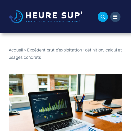
Passer
au
contenu
Accueil
»
Excédent brut d’exploitation : définition, calcul et
usages concrets