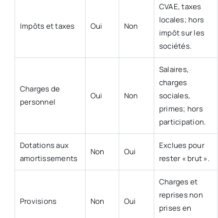
CVAE, taxes
locales; hors
Impôts et taxes
Oui
Non
impôt sur les
sociétés.
Salaires,
charges
Charges de
Oui
Non
sociales,
personnel
primes; hors
participation.
Dotations aux
Exclues pour
Non
Oui
amortissements
rester « brut ».
Charges et
reprises non
Provisions
Non
Oui
prises en