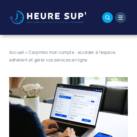
Passer
au
contenu
Accueil
»
Carpimko mon compte : accéder à l’espace
adhérent et gérer vos services en ligne