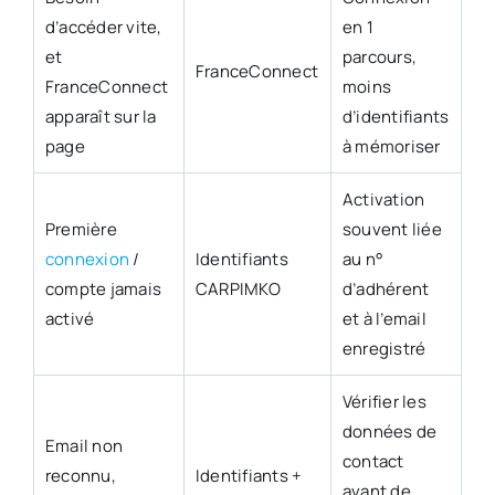
d’accéder vite,
en 1
et
parcours,
FranceConnect
FranceConnect
moins
apparaît sur la
d’identifiants
page
à mémoriser
Activation
Première
souvent liée
connexion
/
Identifiants
au n°
compte jamais
CARPIMKO
d’adhérent
activé
et à l’email
enregistré
Vérifier les
données de
Email non
contact
reconnu,
Identifiants +
avant de