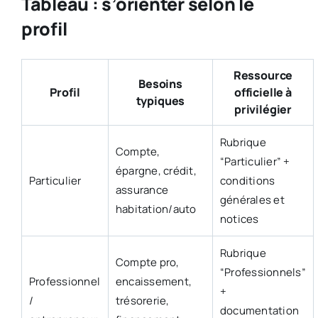
Tableau : s’orienter selon le
profil
Ressource
Besoins
Profil
officielle à
typiques
privilégier
Rubrique
Compte,
“Particulier” +
épargne, crédit,
Particulier
conditions
assurance
générales et
habitation/auto
notices
Rubrique
Compte pro,
“Professionnels”
Professionnel
encaissement,
+
/
trésorerie,
documentation