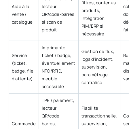
filtres, contenus
Aide à la
lecteur
co
produits,
vente /
QR/code-barres
do
intégration
catalogue
si scan de
dé
PIM/ERP si
produit
fa
nécessaire
Imprimante
Gestion de flux,
Service
ticket / badge,
Ru
logs d’incident,
(ticket,
éventuellement
ma
supervision,
badge, file
NFC/RFID,
dis
paramétrage
d’attente)
meuble
va
centralisé
accessible
TPE / paiement,
lecteur
Fiabilité
QR/code-
transactionnelle,
Co
Commande
barres,
supervision,
se