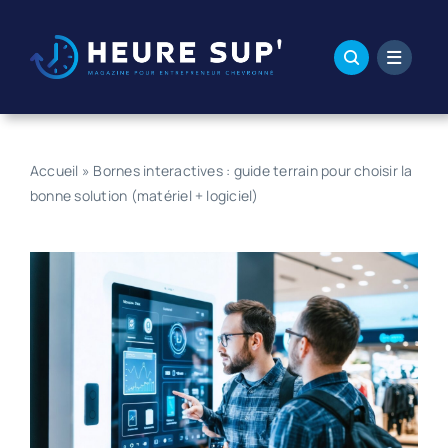
Passer
au
contenu
Accueil
»
Bornes interactives : guide terrain pour choisir la
bonne solution (matériel + logiciel)