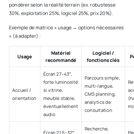
pondérer selon la réalité terrain (ex. robustesse
30%, exploitation 25%, logiciel 25%, prix 20%).
Exemple de matrice « usage → options nécessaires
» (à adapter) :
Matériel
Logiciel /
Usage
P
recommandé
fonctions clés
Écran 27–43″,
Parcours simple,
forte luminosité
Ref
multi-langue,
Accueil /
si vitrine,
ac
CMS planning,
orientation
meuble stable,
(h
analytics de
éventuellement
mi
consultation
audio
Recherche,
Écran 21,5–32″,
Pe